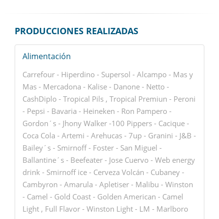
PRODUCCIONES REALIZADAS
Alimentación
Carrefour - Hiperdino - Supersol - Alcampo - Mas y
Mas - Mercadona - Kalise - Danone - Netto -
CashDiplo - Tropical Pils , Tropical Premiun - Peroni
- Pepsi - Bavaria - Heineken - Ron Pampero -
Gordon´s - Jhony Walker -100 Pippers - Cacique -
Coca Cola - Artemi - Arehucas - 7up - Granini - J&B -
Bailey´s - Smirnoff - Foster - San Miguel -
Ballantine´s - Beefeater - Jose Cuervo - Web energy
drink - Smirnoff ice - Cerveza Volcán - Cubaney -
Cambyron - Amarula - Apletiser - Malibu - Winston
- Camel - Gold Coast - Golden American - Camel
Light , Full Flavor - Winston Light - LM - Marlboro